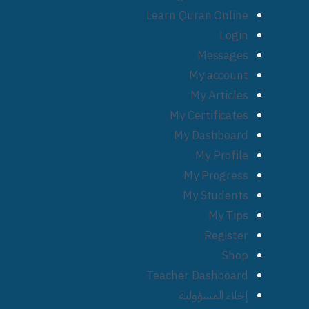
Learn Quran Online
Login
Messages
My account
My Articles
My Certificates
My Dashboard
My Profile
My Progress
My Students
My Tips
Register
Shop
Teacher Dashboard
إخلاء المسؤولية