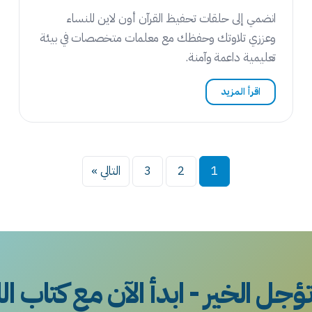
انضمي إلى حلقات تحفيظ القرآن أون لاين للنساء
وعززي تلاوتك وحفظك مع معلمات متخصصات في بيئة
تعليمية داعمة وآمنة.
اقرأ المزيد
تعدد
1
2
3
التالي »
صفحات
المقالات
تؤجل الخير - ابدأ الآن مع كتاب ال