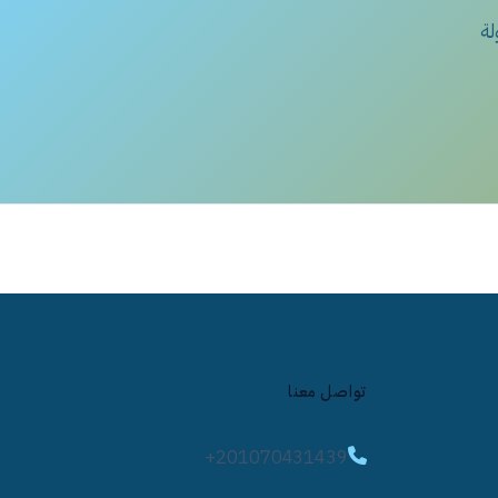
تواصل معنا
+201070431439