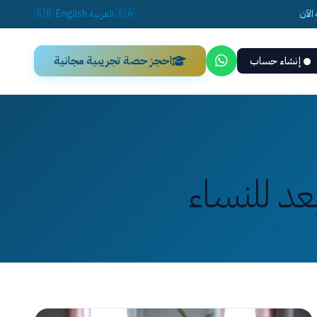
الآن
🇸🇦
العربية
English
🇬🇧
احجز حصة تجريبية مجانية
إنشاء حساب
عد للنساء