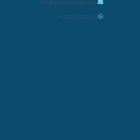
info@elquranonline.com
+201070431439