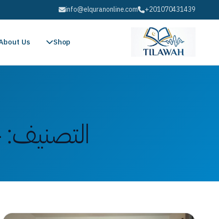
info@elquranonline.com
+201070431439
About Us
Shop
التصنيف:
ح