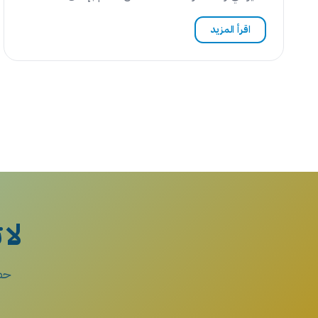
اقرأ المزيد
لا 
حصة 