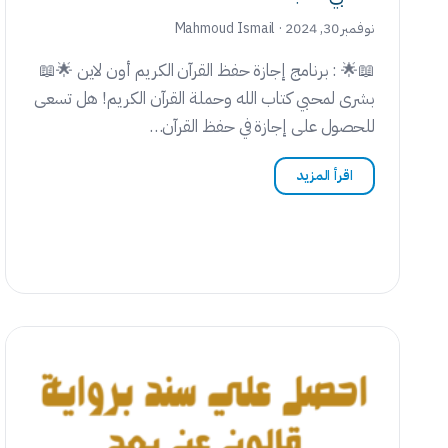
نوفمبر 30, 2024 · Mahmoud Ismail
📖🌟 : برنامج إجازة حفظ القرآن الكريم أون لاين 🌟📖
بشرى لمحبي كتاب الله وحملة القرآن الكريم! هل تسعى
للحصول على إجازة في حفظ القرآن…
اقرأ المزيد