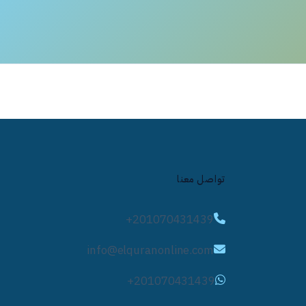
تواصل معنا
+201070431439
info@elquranonline.com
+201070431439