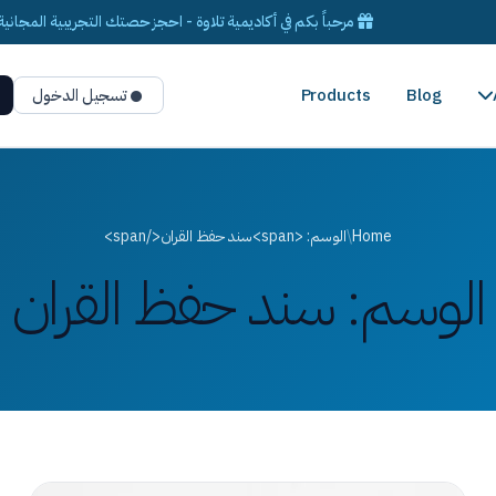
مرحباً بكم في أكاديمية تلاوة - احجز حصتك التجريبية المجانية 
Blog
Products
تسجيل الدخول
Home
/
الوسم: <span>سند حفظ القران</span>
الوسم:
سند حفظ القران