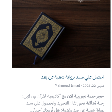
احصل علي سند برواية شعبة عن بعد
مارس 22, 2024 · Mahmoud Ismail
احجز حصة تجريبية الان مع أكاديمية القرآن اون لاين:
رحلة مُتألقة نحو إتقان التجويد والحصول على سند
برواية شعبة عن بعد مقدمة: هل تُراودك أحلامٌ…