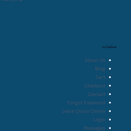
صفحات
About Us
Blog
Cart
Checkout
Contact
Forgot Password
Learn Quran Online
Login
Messages