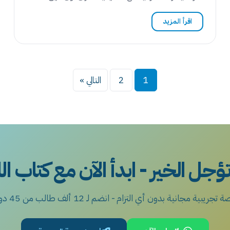
اقرأ المزيد
تعدد
1
2
التالي »
صفحات
المقالات
تؤجل الخير - ابدأ الآن مع كتاب ال
تجريبية مجانية بدون أي التزام - انضم لـ 12 ألف طالب من 45 دولة