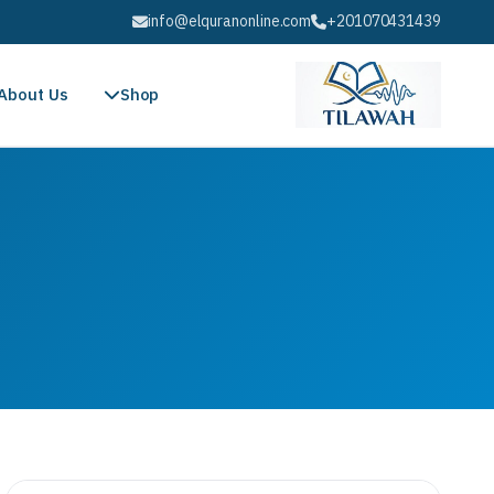
info@elquranonline.com
+201070431439
About Us
Shop