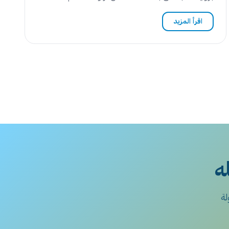
اقرأ المزيد
له