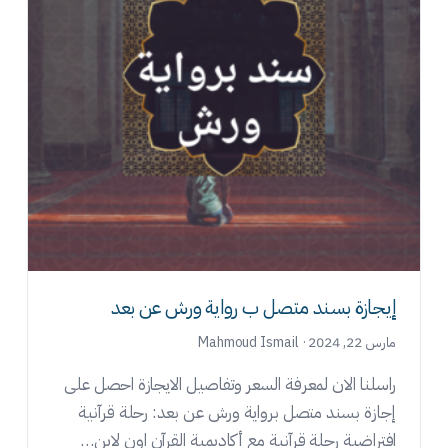
إيجازة بسند متصل ب رواية ورش عن بعد
مارس 22, 2024 · Mahmoud Ismail
راسلنا الان لمعرفة السعر وتفاصيل الايجازة احصل على
إجازة بسند متصل برواية ورش عن بعد: رحلة قرآنية
افتراضية رحلة قرآنية مع أكاديمية القرآن اون لاين…