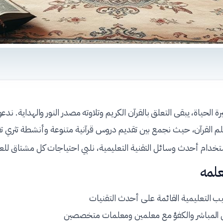
ة الحياة، يبقى التعلق بالقرآن الكريم وتلاوته مصدر النور والهداية. ندعوك
علم القرآن، حيث نجمع بين تقديم دروس قرآنية متنوعة وأنشطة تثري ت
ستخدام أحدث وسائل التقنية التعليمية، نلبي احتياجات كل مشتاق للعلم
علمه
ليب التعليمية القائمة على أحدث التقنيات
عل المباشر والكفؤ مع معلمين ومعلمات متخصصين