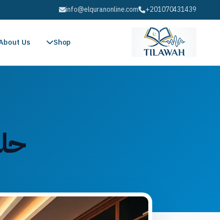
info@elquranonline.com
+201070431439
About Us
Shop
حلق