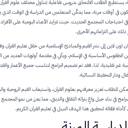
يستطيع الطلاب الالتحاق بدروس تفاعلية تتناول مختلف علوم القرآن 
ون في أوقات مرنة، مما يمكّن المتعلمين من الدراسة في الوقت الذي ي
 في احتياجات المجتمع الحديث، حيث تتزايد الأعباء اليومية على الأفراد.
 ذلك على التزاماتهم الأخرى.
 اون لاين إلى نشر القيم والمبادئ الإسلامية من خلال تعليم القرآن وف
من الطقوس الأساسية في الإسلام، ويأتي في مقدمة أولويات العديد من ال
ة غير تقليدية. لذا، فقد تم تصميم البرامج لتناسب جميع الأعمار والقد
ال ودار التحفيظ النسائية.
كن للطلاب تعزيز معرفتهم بعلوم القرآن، واستيعاب القيم الروحية والمع
مج في بناء جيل واعٍ بتراثه الثقافي والديني، مما يعزز من نمو المجتمع وت
 كأداة فعّالة لتحقيق هذا الهدف النبيل في تعليم القرآن الكريم.
لدراسة المرنة