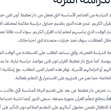
يد الدراسة من العناصر الأساسية التي تجعل من دار تحفيظ أون لاين خيارًا
قرآن الكريم. تتميز هذه الدور بتقديم جداول دراسية ملائمة لمختلف الف
 الوقت الذي يناسبهم لتعلم آيات القرآن الكريم. سواء كنت طالبًا تعمل
 خلال العطلات، سوف تجد خيارات متعددة تلبي احتياجاتك.
ة للدراسة الفجرية، والتي تساعد الطلاب على الاستفادة من الوقت المبك
يومية. كما تتيح دار تحفيظ القران اون لاين مواعيد دراسية ليلية، ما ي
لهم أو التزاماتهم الأسرية. توفر هذه الخيار المرن للطلاب، مع إمكانية اخ
خاصة، مما يعزز من قدرتهم على الاستمرار في التعلم بفعالية.
، تحرص دار تحفيظ عن بعد على تقديم البيئة المناسبة لأي طالب، سو
ا يتطلع لتعلّم القرآن بصورة ممتعة. تسعى الدور أيضا لتلبية احتياجات 
 للاطفال تضمن حصول أبنائهم على التعليم الملائم دون التأثير على 