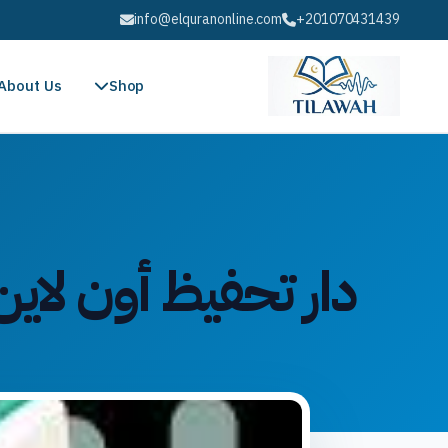
info@elquranonline.com
+201070431439
About Us
Shop
دار تحفيظ أون لاين: