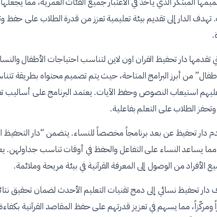
يمها المبتكر الذي يأخذ في الاعتبار جميع الفئات العمرية، مما يجعلها خي
هدف الدار إلى تقديم بيئة تعليمية تعزز من قدرة الطلاب على حفظ وتلا
.
ي تقدمها دار تحفيظ القران اون لاين لتناسب احتياجات الأطفال والنساء 
اطفال” من أبرز البرامج المتاحة، حيث يتم تصميم محتواه بطريقة تتن
ليهم استيعاب النصوص وحفظ الآيات. يعتمد البرنامج على أساليب تعل
حفز الطلاب على التعلم بفاعلية.
قدم دار تحفيظ عن بعد برنامجاً مخصصاً للنساء. يتضمن “دار التحفيظ ا
 مما يساعد النساء على التفاعل والحفظ في أوقات تناسب جداولهن. ي
يع الأفراد من الوصول إلى المعرفة القرآنية في بيئة مريحة وملائمة.
 دار تحفيظ نسائي إلى دمج تقنيات التعليم الأحدث لضمان تحقيق نتائ
مركّزاً، مما يسهم في تعزيز قدرتهم على حفظ المقاصد القرآنية بكفاءة. 