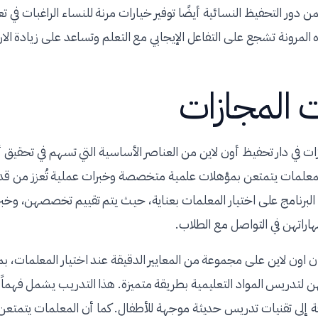
 دور التحفيظ النسائية أيضًا توفير خيارات مرنة للنساء الراغبات في تع
لمرونة تشجع على التفاعل الإيجابي مع التعلم وتساعد على زيادة ال
ت المجازات
زات في دار تحفيظ أون لاين من العناصر الأساسية التي تسهم في تحقيق أ
لمعلمات يتمتعن بمؤهلات علمية متخصصة وخبرات عملية تُعزز من ق
البرنامج على اختيار المعلمات بعناية، حيث يتم تقييم تخصصهن، وخبرا
اراتهن في التواصل مع الطلاب.
ان اون لاين على مجموعة من المعايير الدقيقة عند اختيار المعلمات، ب
ن لتدريس المواد التعليمية بطريقة متميزة. هذا التدريب يشمل فهماً 
افة إلى تقنيات تدريس حديثة موجهة للأطفال. كما أن المعلمات يتمتعن 