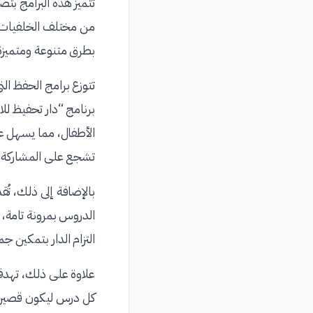
تتميز هذه البرامج بتصم
من مختلف الخلفيات. ت
بطرق متنوعة ومتميزة
تتوزع برامج الحفظ الت
برنامج “دار تحفيظ لل
الأطفال، مما يسهل ع
تشجع على المشاركة وت
بالإضافة إلى ذلك، تُ
الدروس بمرونة تامة،
التزام الدار بتمكين جم
علاوة على ذلك، تهدف
كل درس ليكون قصيراً و