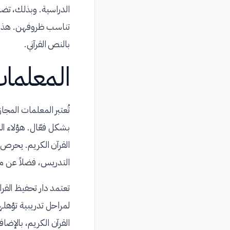
الدراسية. وبذلك، تضمن
تناسب ظروفهن. هذه ا
بالنص القرآني.
المعلما
تُعتبر المعلمات المجا
بشكل فعّال. هؤلاء ا
القرآن الكريم. يحرص 
التدريس، فضلاً عن مه
تعتمد دار تحفيظ القر
لمراحل تدريبية تؤهله
القرآن الكريم، بالإض