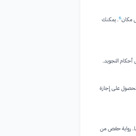
6
ل مكان
. يمكنك
أحكام التجويد.
حصول على إجازة
ها. رواية حفص من