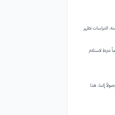
نه. الدراسات تظهر
اً شرط لاستلام
اً إلىنا. هذا