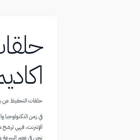
حلقات
اكاديم
حلقات التحفيظ عن بعد
في زمن التكنولوجيا و
الإنترنت، فهي ترسّخ م
نحن في عصر السرعة و