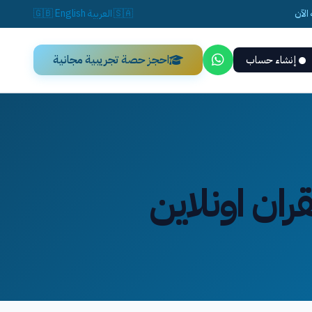
الآن
🇸🇦
العربية
English
🇬🇧
احجز حصة تجريبية مجانية
إنشاء حساب
ران اونلاين